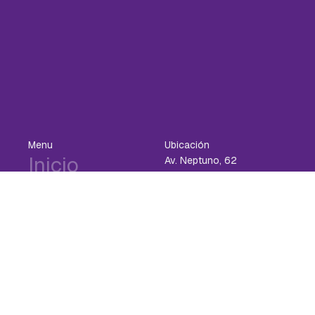
Menu
Ubicación
Inicio
Av. Neptuno, 62
46730 Playa de Gandía,
Organización
Valencia
Contacto
Colaboradores
jjgarci1@hotmail.es
Programa
+34 607 901 744
Ubicación
Contacto